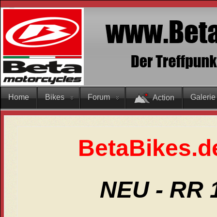
Home
Bikes
Forum
Galerie
Action
BetaBikes.d
NEU - RR 