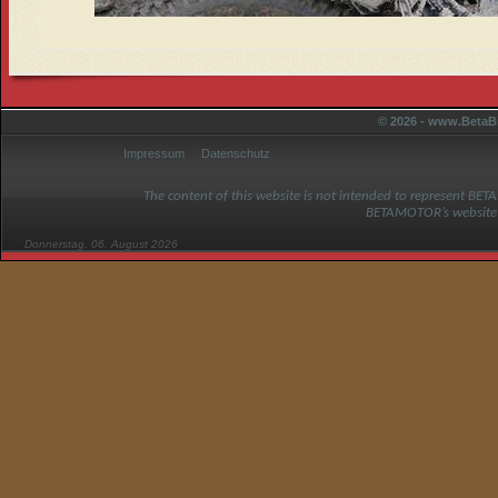
© 2026 - www.BetaBi
Impressum
Datenschutz
The content of this website is not intended to represent BET
BETAMOTOR’s website
Donnerstag, 06. August 2026