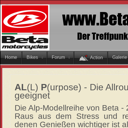
Home
Bikes
Forum
Galerie
Action
AL
(L)
P
(urpose) - Die Allro
geeignet
Die Alp-Modellreihe von Beta -
Raus aus dem Stress und rei
denen Genießen wichtiger ist a