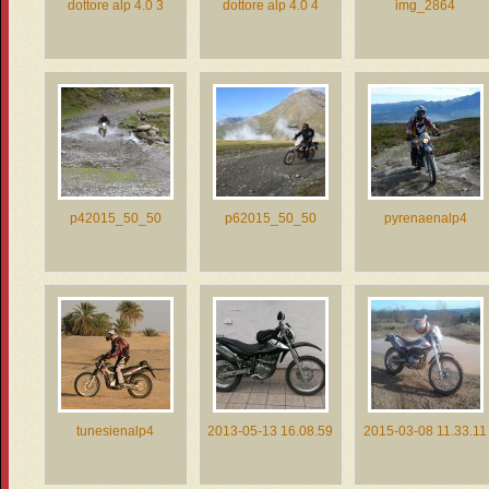
dottore alp 4.0 3
dottore alp 4.0 4
img_2864
p42015_50_50
p62015_50_50
pyrenaenalp4
tunesienalp4
2013-05-13 16.08.59
2015-03-08 11.33.11