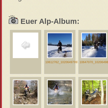
Euer Alp-Album:
10612762_10206497997637055_825...
10647070_10206498