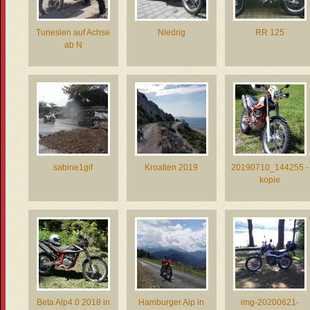
Tunesien auf Achse
Niedrig
RR 125
ab N
sabine1gif
Kroatien 2019
20190710_144255 -
kopie
Beta Alp4.0 2018 in
Hamburger Alp in
img-20200621-