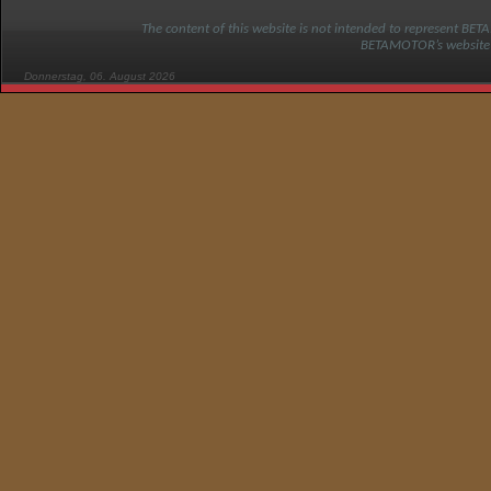
The content of this website is not intended to represent BET
BETAMOTOR’s website
Donnerstag, 06. August 2026