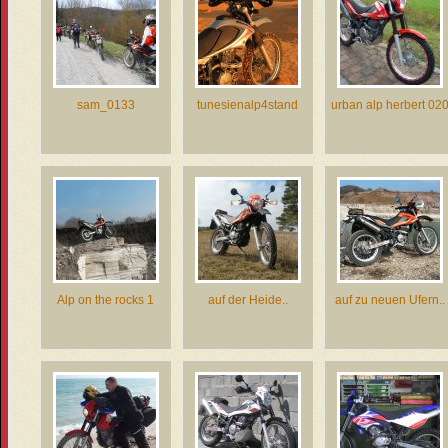
sam_0133
tunesienalp4stand
urban alp herbert 02
Alp on the rocks 1
auf der Heide..
auf zu neuen Ufern..