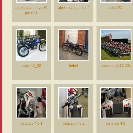
alp gespann evo 80
alp x racing auspuff
beta 031
jun 031
beta 4.0_02
beta4
beta alle 2012 001
beta alp 4.0 1
beta alp 4.0 2
beta alp 4.0