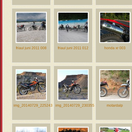
friaul juni 2011 008
friaul juni 2011 012
honda xr 003
img_20140729_225243
img_20140729_230355
motardalp