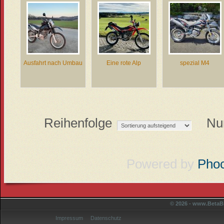
Ausfahrt nach Umbau
Eine rote Alp
spezial M4
Reihenfolge
Nu
Powered by
Pho
© 2026 - www.BetaBi
Impressum
Datenschutz