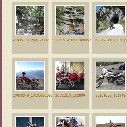
419351_4729076833213_297252683...
523029_4109313899527_857994447...
540547_4109307019
10653349_10205351683859927_677...
20131213_152909
20151003_161243