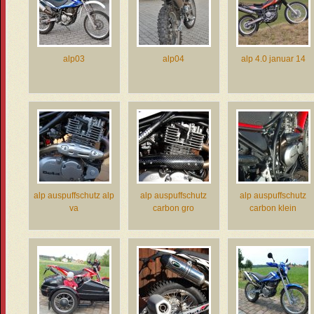
alp03
alp04
alp 4.0 januar 14
alp auspuffschutz alp
alp auspuffschutz
alp auspuffschutz
va
carbon gro
carbon klein