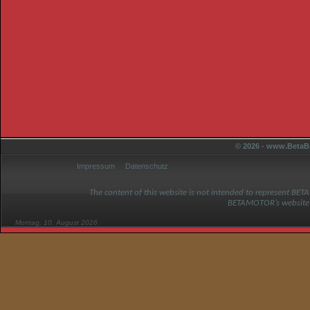
© 2026 - www.BetaBi
Impressum
Datenschutz
The content of this website is not intended to represent BET
BETAMOTOR’s website
Montag, 10. August 2026