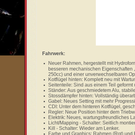
Fahrwerk:
Neuer Rahmen, hergestellt mit Hydrofor
besseren mechanischen Eigenschaften , 
250cc) und einer unverwechselbaren Opti
Kotflügel hinten: Komplett neu mit Wartung
Seitenteile: Sind aus einem Teil geformt 
Ständer: Aus geschmiedetem Alu, stabil
Stossdämpfer hinten: Vollständig überarb
Gabel: Neues Setting mit mehr Progress
CDI: Unter dem hinteren Kotflügel, gesc
Regler: Neue Position hinter dem Triebw
Elektrik: Neues, wartungsfreundliches La
Licht/Mapping - Schalter: Seitlich montier
Kill - Schalter: Wieder am Lenker.
Farbe und Graphics: Rahmen (Rot) und Pl