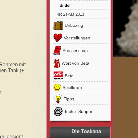
Bilder
RR 2T-MJ 2013
Unboxing
Vorstellungen
Presseschau
Wort von Beta
 Rahmen mit
ren Tank (+
Beta
Spielkram
b
Tipps
Techn. Support
Die Toskana
neu designt.