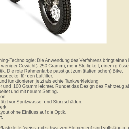
ming-Technologie: Die Anwendung des Verfahrens bringt einen
weniger Gewicht(- 250 Gramm), mehr Steifigkeit, einem grösse
k. Die rote Rahmenfarbe passt gut zum (italienischen) Bike.
sdeckel für den Luftfilter.
und funktionieren jetzt als echte Tankverkleidung.
er und 100 Gramm leichter. Rundet das Design des Fahrzeug a
eitet und mit neuem Setting.
ion.
hützt vor Spritzwasser und Sturzschäden.
erk.
yout ohne Einfluss auf die Optik.
t.
astikteile (weiss, mit schwarzen Elementen) sind vollständig 