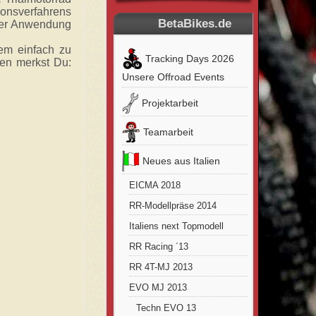
ionsverfahrens
BetaBikes.de
 der Anwendung
dem einfach zu
Tracking Days 2026
hen merkst Du:
Unsere Offroad Events
Projektarbeit
Teamarbeit
Neues aus Italien
EICMA 2018
RR-Modellpräse 2014
Italiens next Topmodell
RR Racing ´13
RR 4T-MJ 2013
EVO MJ 2013
Techn EVO 13