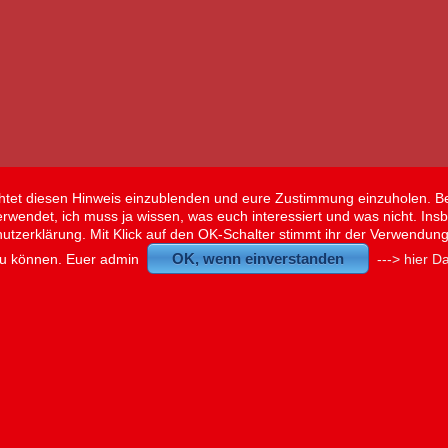
flichtet diesen Hinweis einzublenden und eure Zustimmung einzuholen. B
erwendet, ich muss ja wissen, was euch interessiert und was nicht. Ins
hutzerklärung. Mit Klick auf den OK-Schalter stimmt ihr der Verwendun
OK, wenn einverstanden
zu können. Euer admin
---> hier 
© 2026 - www.BetaBikes.de - Der Treffpunkt der Betafans
to represent BETAMOTOR s.p.a. and it is based on and controlled by its webmaster. For