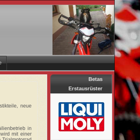
e
Betas
Erstausrüster
ikteile, neue
lienbetrieb in
ird mit einer
 Trialmotorrad