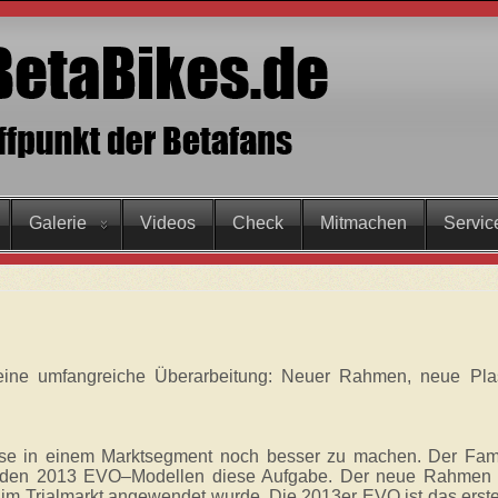
Galerie
Videos
Check
Mitmachen
Servic
eine umfangreiche Überarbeitung: Neuer Rahmen, neue Plast
um
asse in einem Marktsegment noch besser zu machen. Der Fami
t den 2013 EVO–Modellen diese Aufgabe. Der neue Rahmen w
e im Trialmarkt angewendet wurde. Die 2013er EVO ist das erste