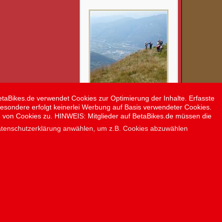
Ausblicke, Fahrspaß,
etaBikes.de verwendet Cookies zur Optimierung der Inhalte. Erfasste
Teamgeist
besondere erfolgt keinerlei Werbung auf Basis verwendeter Cookies.
g von Cookies zu. HINWEIS: Mitglieder auf BetaBikes.de müssen die
Forum
Datenschutzerklärung anwählen, um z.B. Cookies abzuwählen
Bilder
↑↑↑
 official BETAMOTOR’s website please refer to