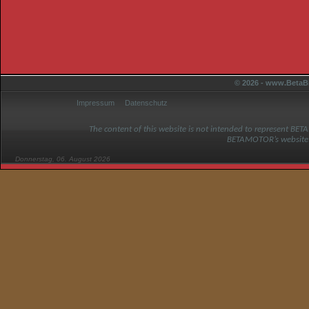
© 2026 - www.BetaBi
Impressum
Datenschutz
The content of this website is not intended to represent BET
BETAMOTOR’s website
Donnerstag, 06. August 2026