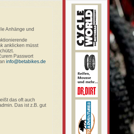
alle Anhänge und
nktionierende
nk anklicken müsst
chützt.
 Eurem Passwort
 an
info@betabikes.de
eißt das oft auch
dmin. Das ist z.B. gut