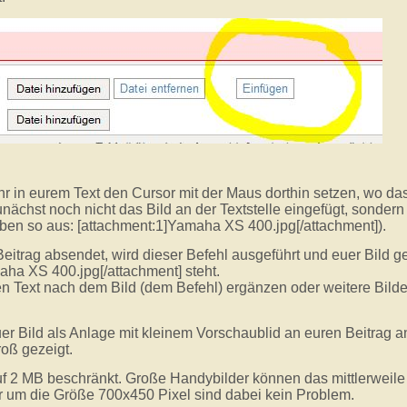
t ihr in eurem Text den Cursor mit der Maus dorthin setzen, wo da
unächst noch nicht das Bild an der Textstelle eingefügt, sonder
 oben so aus: [attachment:1]Yamaha XS 400.jpg[/attachment]).
n Beitrag absendet, wird dieser Befehl ausgeführt und euer Bild g
aha XS 400.jpg[/attachment] steht
.
hen Text nach dem Bild (dem Befehl) ergänzen oder weitere Bild
euer Bild als Anlage mit kleinem Vorschaublid an euren Beitrag 
oß gezeigt.
f 2 MB beschränkt. Große Handybilder können das mittlerweile 
der um die Größe 700x450 Pixel sind dabei kein Problem.