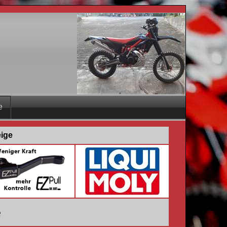
e
eige
e