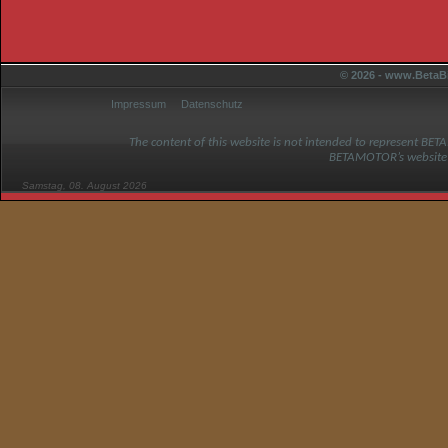
© 2026 - www.BetaBi
Impressum
Datenschutz
The content of this website is not intended to represent BET
BETAMOTOR’s website
Samstag, 08. August 2026