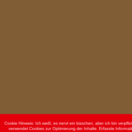
Cookie Hinweis: Ich weiß, es nervt ein bisschen, aber ich bin verpf
verwendet Cookies zur Optimierung der Inhalte. Erfasste Informat