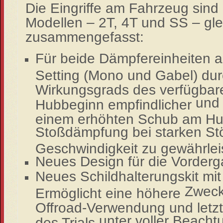
Die Eingriffe am Fahrzeug sind
Modellen – 2T, 4T und SS – gl
zusammengefasst:
Für beide Dämpfereinheiten ak
Setting (Mono und Gabel) du
Wirkungsgrads des verfügbar
und 
Hubbeginn empfindlicher
einem erhöhten Schub am Hu
Stoßdämpfung bei starken St
Geschwindigkeit zu gewährlei
Neues Design für die Vorderg
Neues Schildhalterungskit mit 
Zweck
Ermöglicht eine höhere
Offroad-Verwendung und letz
unter voller Beacht
des Trials