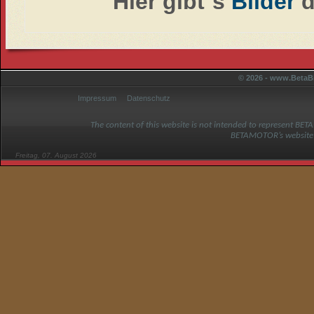
Hier gibt´s
Bilder
d
© 2026 - www.BetaBi
Impressum
Datenschutz
The content of this website is not intended to represent BET
BETAMOTOR’s website
Freitag, 07. August 2026