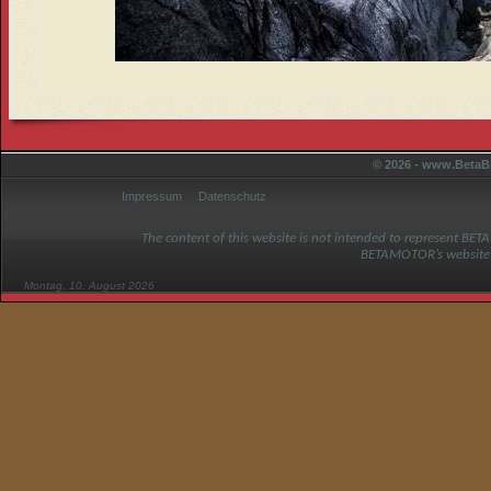
© 2026 - www.BetaBi
Impressum
Datenschutz
The content of this website is not intended to represent BET
BETAMOTOR’s website
Montag, 10. August 2026