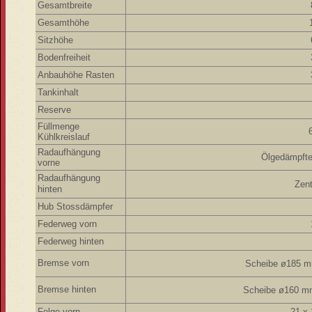
Gesamtbreite
Gesamthöhe
Sitzhöhe
Bodenfreiheit
Anbauhöhe Rasten
Tankinhalt
Reserve
Füllmenge
Kühlkreislauf
Radaufhängung
Ölgedämpft
vorne
Radaufhängung
Zent
hinten
Hub Stossdämpfer
Federweg vorn
Federweg hinten
Bremse vorn
Scheibe ø185 
Bremse hinten
Scheibe ø160 m
Felge vorn
21 x 