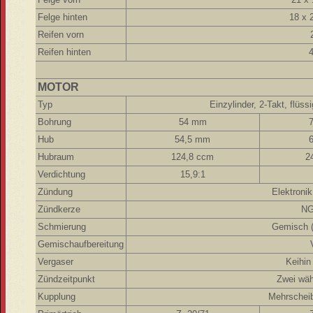
Felge hinten
18 x 
Reifen vorn
Reifen hinten
4
MOTOR
Typ
Einzylinder, 2-Takt, flüs
Bohrung
54 mm
Hub
54,5 mm
Hubraum
124,8 ccm
2
Verdichtung
15,9:1
Zündung
Elektroni
Zündkerze
NG
Schmierung
Gemisch (
Gemischaufbereitung
Vergaser
Keihi
Zündzeitpunkt
Zwei wäh
Kupplung
Mehrschei