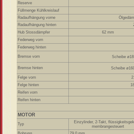
Reserve
Füllmenge Kühlkreislauf
Radaufhängung vorne
Ölgedäm
Radaufhängung
hinten
Hub Stossdämpfer
62 mm
Federweg vorn
Federweg hinten
Bremse vorn
Scheibe ø1
Bremse hinten
Scheibe ø16
Felge vorn
2
Felge hinten
18
Reifen vorn
Reifen hinten
MOTOR
Einzylinder, 2-Takt, flüssigkeitsgek
Typ
membrangesteuert
Bohrung
79,0 mm