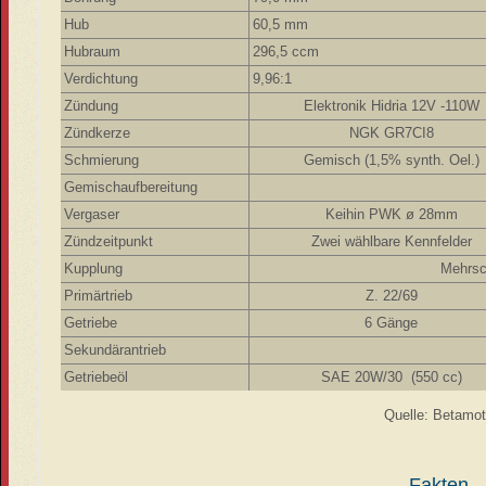
Hub
60,5 mm
Hubraum
296,5 ccm
Verdichtung
9,96:1
Zündung
Elektronik Hidria 12V -110W
Zündkerze
NGK GR7CI8
Schmierung
Gemisch (1,5% synth. Oel.)
Gemischaufbereitung
Vergaser
Keihin PWK ø 28mm
Zündzeitpunkt
Zwei wählbare Kennfelder
Kupplung
Mehrsc
Primärtrieb
Z. 22/69
Getriebe
6 Gänge
Sekundärantrieb
Getriebeöl
SAE 20W/30 (550 cc)
Quelle: Betamot
Fakten