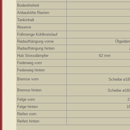
Bodenfreiheit
Anbauhöhe Rasten
Tankinhalt
Reserve
Füllmenge Kühlkreislauf
Radaufhängung vorne
Ölgedäm
Radaufhängung
hinten
Hub Stossdämpfer
62 mm
Federweg vorn
Federweg hinten
Bremse vorn
Scheibe ø1
Bremse hinten
Scheibe ø16
Felge vorn
2
Felge hinten
18
Reifen vorn
Reifen hinten