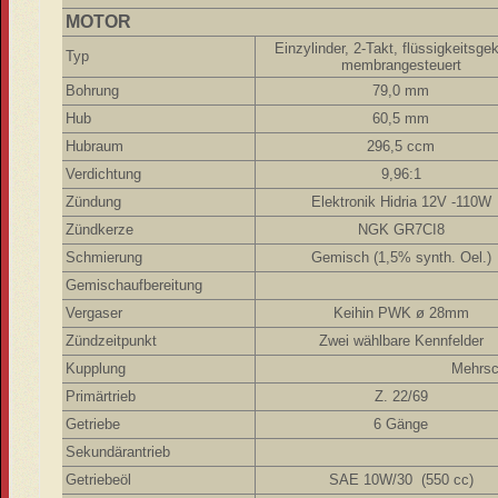
MOTOR
Einzylinder, 2-Takt, flüssigkeitsgek
Typ
membrangesteuert
Bohrung
79,0 mm
Hub
60,5 mm
Hubraum
296,5 ccm
Verdichtung
9,96:1
Zündung
Elektronik Hidria 12V -110W
Zündkerze
NGK GR7CI8
Schmierung
Gemisch (1,5% synth. Oel.)
Gemischaufbereitung
Vergaser
Keihin PWK ø 28mm
Zündzeitpunkt
Zwei wählbare Kennfelder
Kupplung
Mehrsc
Primärtrieb
Z. 22/69
Getriebe
6 Gänge
Sekundärantrieb
Getriebeöl
SAE 10W/30 (550 cc)