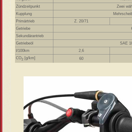
Zündzeitpunkt
Zwei wäh
Kupplung
Mehrschei
Primärtrieb
Z. 20/71
Getriebe
Sekundärantrieb
Getriebeöl
SAE 1
l/100km
2,6
CO
[g/km]
60
2