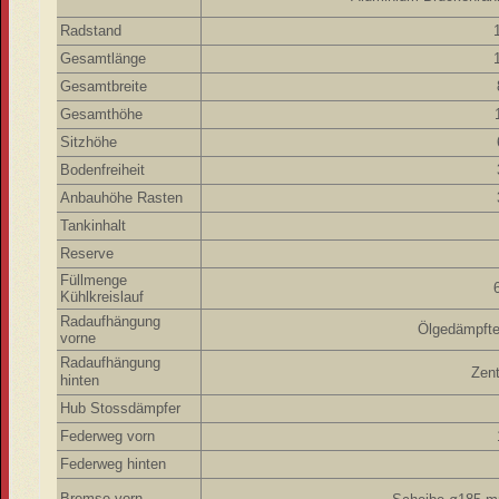
Radstand
Gesamtlänge
Gesamtbreite
Gesamthöhe
Sitzhöhe
Bodenfreiheit
Anbauhöhe Rasten
Tankinhalt
Reserve
Füllmenge
Kühlkreislauf
Radaufhängung
Ölgedämpft
vorne
Radaufhängung
Zent
hinten
Hub Stossdämpfer
Federweg vorn
Federweg hinten
Bremse vorn