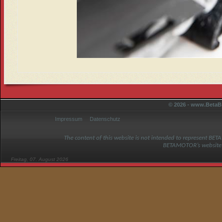
© 2026 - www.BetaBi
Impressum
Datenschutz
The content of this website is not intended to represent BET
BETAMOTOR’s website
Freitag, 07. August 2026