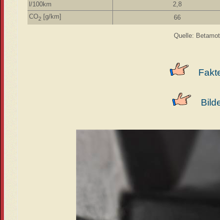
l/100km
2,8
CO
[g/km]
66
2
Quelle: Betamot
Fakt
Bild