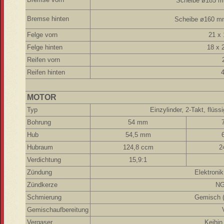
Scheibe ø185 
Bremse hinten
Scheibe ø160 m
Felge vorn
21 x 
Felge hinten
18 x 
Reifen vorn
Reifen hinten
4
MOTOR
Typ
Einzylinder, 2-Takt, flüs
Bohrung
54 mm
Hub
54,5 mm
Hubraum
124,8 ccm
2
Verdichtung
15,9:1
Zündung
Elektroni
Zündkerze
NG
Schmierung
Gemisch (
Gemischaufbereitung
Vergaser
Keihi