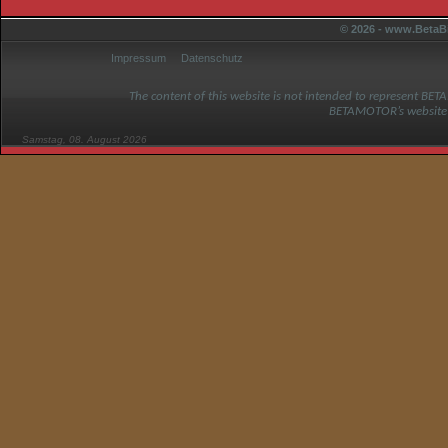
© 2026 - www.BetaBi
Impressum
Datenschutz
The content of this website is not intended to represent BET
BETAMOTOR’s website
Samstag, 08. August 2026