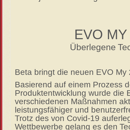
E
VO MY 
Überlegene Te
Be
t
a bringt die neuen
EVO My 
Basierend auf einem Prozess d
Produktentwicklung wurde die
verschiedenen
Maßnahmen
akt
leistungsfähige
r
und
benu
tzerf
Trotz des
von Covid
-
19 auferle
Wettbewer
be
gelang es den Te