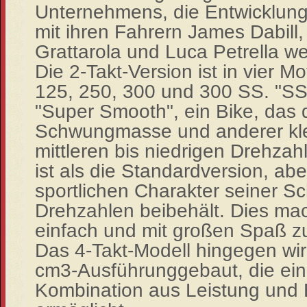
Unternehmens, die Entwicklun
mit ihren
Fahrern James Dabill,
Grattarola und Luca Petr
ella we
Die
2
-
Takt
-
Version
ist in v
i
er Mo
125, 250, 300
und 300 SS
. "SS
"Super Smooth", ein Bike, das 
Schwungmasse und anderer kl
mittleren bis niedrigen Dre
hzah
ist als die
Standard
v
ersion, abe
sportlichen Char
akter
seiner S
Drehzahlen beibehält
. Dies ma
einfach und mit großen Spaß zu
Das
4
-
Takt
-
Modell
hingegen wi
cm3
-
Ausführung
gebaut, die ei
Kombination aus Leistung und 