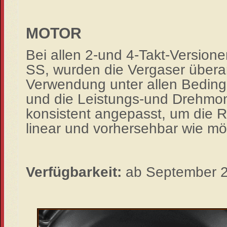
MOTOR
Bei allen 2
-
und 4
-
Takt
-
Versione
SS, wurden
die Vergaser überar
Verwendu
ng unter allen Bedin
und
die Leistungs
-
und
Drehmo
konsistent angepasst, um die 
linear
und
vorhersehbar wie mög
Verfügbarkeit:
a
b September 