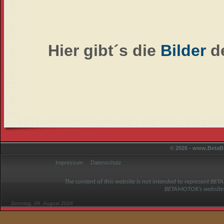
Hier gibt´s die
Bilder
de
© 2026 - www.BetaBi
Impressum
Datenschutz
The content of this website is not intended to represent BET
BETAMOTOR’s website
Sonntag, 09. August 2026