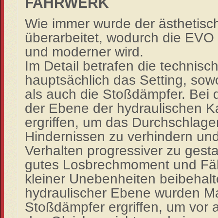
FAHRWERK
Wie immer wurde
der ästhetisc
überarbeitet
, wodurch die EV
und moderner wird.
Im Detail bet
rafen die
technisch
hauptsächlich da
s
Setting
, sow
als auch d
ie Stoßdämpfer. Bei 
der Ebene der hydraulischen K
ergriffen, um das Durchschlage
Hindernissen zu verhindern
un
Verhalten progressiver zu ge
s
t
gutes Losbrechmoment und
Fä
kleiner Unebenheiten beibehal
hydraulischer Ebene
wurden M
Stoßdämpfer ergriffen, um vor 