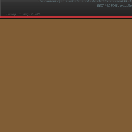
The content of this website is not intended to represent BET
BETAMOTOR’s website
Freitag, 07. August 2026