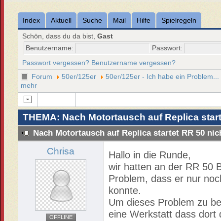
Index
Aktuell
Suche
Mail
Hilfe
Spielregeln
Schön, dass du da bist,
Gast
Benutzername:
Passwort:
Passwort vergessen?
Benutzername vergessen?
Forum
50er/125er
50er/125er - Ich habe ein Problem...
mehr
THEMA: Nach Motortausch auf Replica start
Nach Motortausch auf Replica startet RR 50 ni
Chrisa
Hallo in die Runde,
wir hatten an der RR 50 
Problem, dass er nur noc
konnte.
Um dieses Problem zu beh
eine Werkstatt dass dort 
OFFLINE