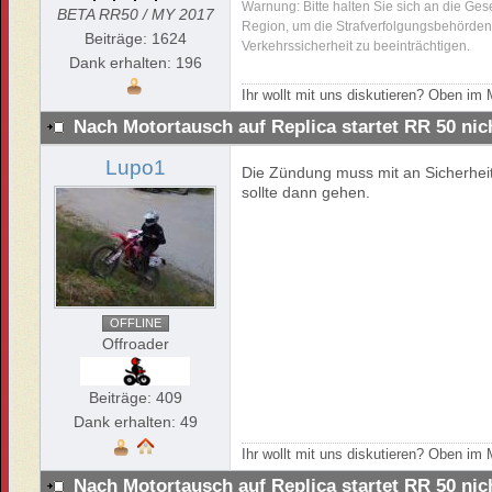
Warnung: Bitte halten Sie sich an die Ges
BETA RR50 / MY 2017
Region, um die Strafverfolgungsbehörden 
Beiträge: 1624
Verkehrssicherheit zu beeinträchtigen.
Dank erhalten: 196
Ihr wollt mit uns diskutieren? Oben i
Nach Motortausch auf Replica startet RR 50 ni
Lupo1
Die Zündung muss mit an Sicherhei
sollte dann gehen.
OFFLINE
Offroader
Beiträge: 409
Dank erhalten: 49
Ihr wollt mit uns diskutieren? Oben i
Nach Motortausch auf Replica startet RR 50 ni