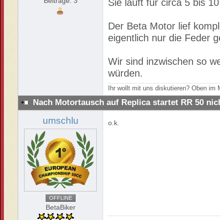
Beiträge: 3
Sie läuft für circa 5 bis 
Der Beta Motor lief komp
eigentlich nur die Feder 
Wir sind inzwischen so we
würden.
Ihr wollt mit uns diskutieren? Oben i
Nach Motortausch auf Replica startet RR 50 ni
umschlu
o.k.
OFFLINE
BetaBiker