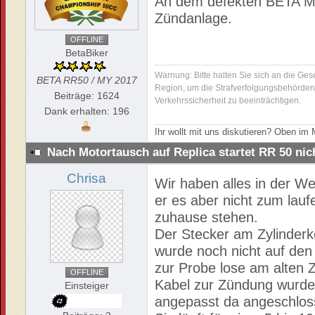
An dem defekten BETA Mo
Zündanlage.
OFFLINE
BetaBiker
Warnung: Bitte halten Sie sich an die Ges
BETA RR50 / MY 2017
Region, um die Strafverfolgungsbehörden 
Beiträge: 1624
Verkehrssicherheit zu beeinträchtigen.
Dank erhalten: 196
Ihr wollt mit uns diskutieren? Oben i
Nach Motortausch auf Replica startet RR 50 ni
Chrisa
Wir haben alles in der W
er es aber nicht zum lauf
zuhause stehen.
Der Stecker am Zylinderk
wurde noch nicht auf den
zur Probe lose am alten Z
OFFLINE
Kabel zur Zündung wurde 
Einsteiger
angepasst da angeschlos