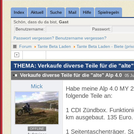
Index
Aktuell
Suche
Mail
Hilfe
Spielregeln
Schön, dass du da bist,
Gast
Benutzername:
Passwort:
Passwort vergessen?
Benutzername vergessen?
Forum
Tante Beta Laden
Tante Beta Laden - Biete (priv
THEMA: Verkaufe diverse Teile für die "alte"
Verkaufe diverse Teile für die "alte" Alp 4.0
05 Ju
Mick
Habe meine Alp 4.0 MY 20
folgende Teile an:
1 CDI Zündbox. Funktioni
km ausgebaut. 135 Euro.
OFFLINE
1 Seitentaschenträger. S