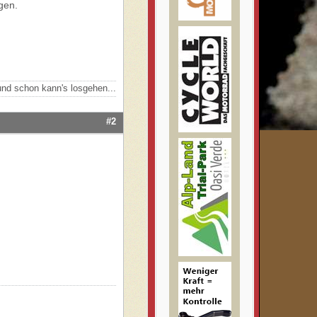
gen.
nd schon kann's losgehen...
#2