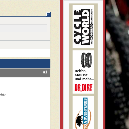
#1
chte