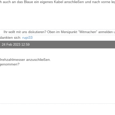
lich auch an das Blaue ein eigenes Kabel anschließen und nach vorne le
Ihr wollt mit uns diskutieren? Oben im Menüpunkt "Mitmachen" anmelden u
dankten sich:
rupi33
24 Feb 2023 12:59
Drehzahlmesser anzuschließen.
n genommen?