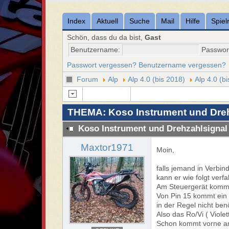
Index
Aktuell
Suche
Mail
Hilfe
Spiel
Schön, dass du da bist,
Gast
Benutzername:
Passwor
Passwort vergessen?
Benutzername vergessen?
Forum
Alp
Alp 4.0 (bis 2018)
Alp 4.0 (b
THEMA: Koso Instrument und Dreh
Koso Instrument und Drehzahlsignal
Maxtor1971
Moin,
falls jemand in Verbi
kann er wie folgt verf
Am Steuergerät kommt
Von Pin 15 kommt ein 
in der Regel nicht benö
Also das Ro/Vi ( Viole
Schon kommt vorne am