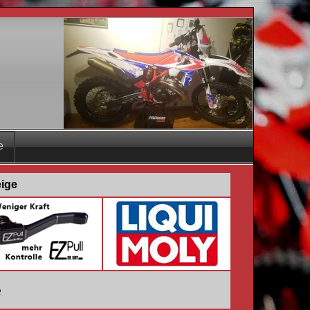
e
eige
e