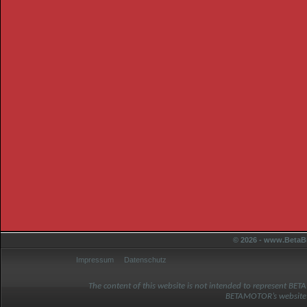
© 2026 - www.BetaBi
Impressum
Datenschutz
The content of this website is not intended to represent BET
BETAMOTOR’s website