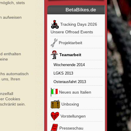
öglich, stets
BetaBikes.de
en aufweisen
Tracking Days 2026
Unsere Offroad Events
Projektarbeit
d enthalten
Teamarbeit
leine
Wochenende 2014
chs automatisch
LGKS 2013
 uns, Ihren
Osterausfahrt 2013
Neues aus Italien
zelfall
der Cookies
schränkt sein.
Unboxing
Vorstellungen
Presseschau