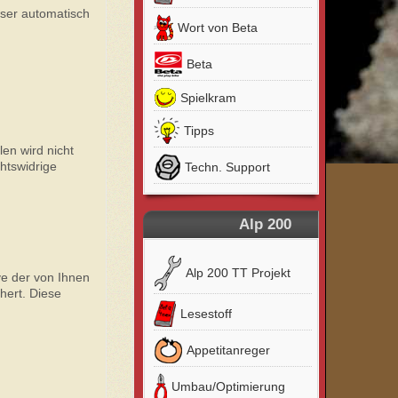
wser automatisch
Wort von Beta
Beta
Spielkram
Tipps
en wird nicht
htswidrige
Techn. Support
Alp 200
Alp 200 TT Projekt
e der von Ihnen
hert. Diese
Lesestoff
Appetitanreger
Umbau/Optimierung