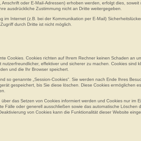
nschrift oder E-Mail-Adressen) erhoben werden, erfolgt dies, soweit m
 Ihre ausdrückliche Zustimmung nicht an Dritte weitergegeben.
g im Internet (z.B. bei der Kommunikation per E-Mail) Sicherheitslück
griff durch Dritte ist nicht möglich.
nnte Cookies. Cookies richten auf Ihrem Rechner keinen Schaden an un
nutzerfreundlicher, effektiver und sicherer zu machen. Cookies sind k
den und die Ihr Browser speichert.
ind so genannte „Session-Cookies“. Sie werden nach Ende Ihres Besu
erät gespeichert, bis Sie diese löschen. Diese Cookies ermöglichen es
en.
e über das Setzen von Cookies informiert werden und Cookies nur im Ein
te Fälle oder generell ausschließen sowie das automatische Löschen 
Deaktivierung von Cookies kann die Funktionalität dieser Website einge