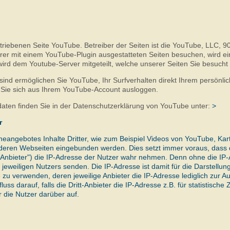
riebenen Seite YouTube. Betreiber der Seiten ist die YouTube, LLC, 9
er mit einem YouTube-Plugin ausgestatteten Seiten besuchen, wird e
ird dem Youtube-Server mitgeteilt, welche unserer Seiten Sie besucht
nd ermöglichen Sie YouTube, Ihr Surfverhalten direkt Ihrem persönlich
 Sie sich aus Ihrem YouTube-Account ausloggen.
ten finden Sie in der Datenschutzerklärung von YouTube unter:
>
r
eangebotes Inhalte Dritter, wie zum Beispiel Videos von YouTube, Kar
ren Webseiten eingebunden werden. Dies setzt immer voraus, dass d
tt-Anbieter") die IP-Adresse der Nutzer wahr nehmen. Denn ohne die IP
jeweiligen Nutzers senden. Die IP-Adresse ist damit für die Darstellung
 zu verwenden, deren jeweilige Anbieter die IP-Adresse lediglich zur Au
ss darauf, falls die Dritt-Anbieter die IP-Adresse z.B. für statistische
r die Nutzer darüber auf.