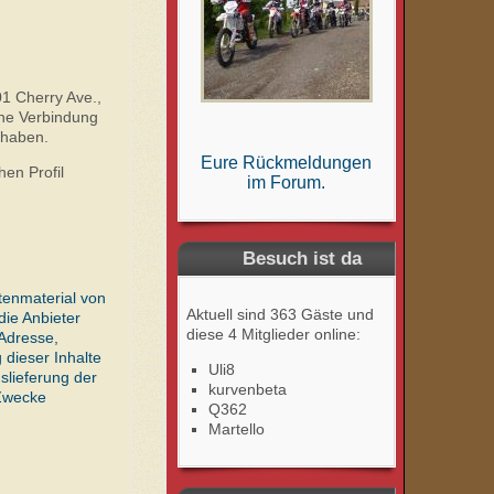
01 Cherry Ave.,
ine Verbindung
 haben.
Eure Rückmeldungen
en Profil
im Forum.
Besuch ist da
tenmaterial von
Aktuell sind 363 Gäste und
ie Anbieter
diese 4 Mitglieder online:
-Adresse,
 dieser Inhalte
Uli8
slieferung der
kurvenbeta
 Zwecke
Q362
Martello