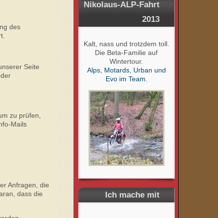
Nikolaus-ALP-Fahrt
2013
ung des
t.
Kalt, nass und trotzdem toll.
Die Beta-Familie auf
Wintertour.
nserer Seite
Alps, Motards, Urban und
oder
Evo im Team.
um zu prüfen,
nfo-Mails
er Anfragen, die
aran, dass die
Ich mache mit
werden.