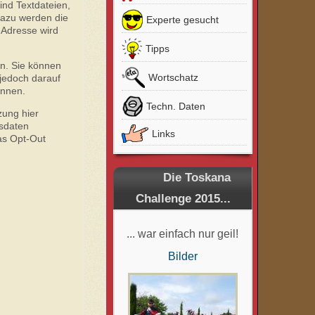
nd Textdateien,
Dazu werden die
Experte gesucht
-Adresse wird
Tipps
en. Sie können
Wortschatz
 jedoch darauf
önnen.
Techn. Daten
zung hier
gsdaten
Links
as Opt-Out
Die Toskana
Challenge 2015...
... war einfach nur geil!
Bilder