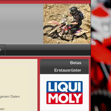
e
Betas
Erstausrüster
ogenen Daten
ten