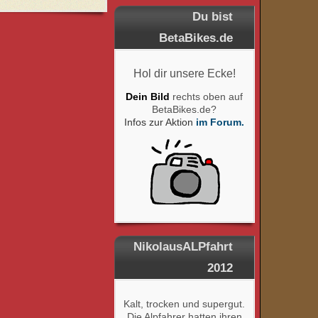
Du bist
BetaBikes.de
Hol dir unsere Ecke!
Dein Bild
rechts oben auf
BetaBikes.de?
Infos zur Aktion
im Forum.
NikolausALPfahrt
2012
Kalt, trocken und supergut.
Die Alpfahrer hatten ihren