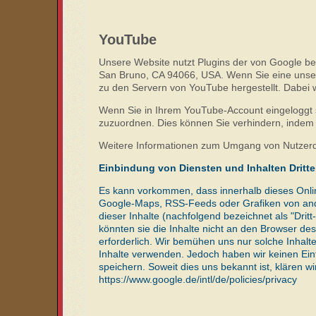
YouTube
Unsere Website nutzt Plugins der von Google bet
San Bruno, CA 94066, USA. Wenn Sie eine unser
zu den Servern von YouTube hergestellt. Dabei w
Wenn Sie in Ihrem YouTube-Account eingeloggt si
zuzuordnen. Dies können Sie verhindern, indem
Weitere Informationen zum Umgang von Nutzerda
Einbindung von Diensten und Inhalten Dritte
Es kann vorkommen, dass innerhalb dieses Onlin
Google-Maps, RSS-Feeds oder Grafiken von ande
dieser Inhalte (nachfolgend bezeichnet als "Dri
könnten sie die Inhalte nicht an den Browser des 
erforderlich. Wir bemühen uns nur solche Inhalte
Inhalte verwenden. Jedoch haben wir keinen Einflu
speichern. Soweit dies uns bekannt ist, klären wi
https://www.google.de/intl/de/policies/privacy