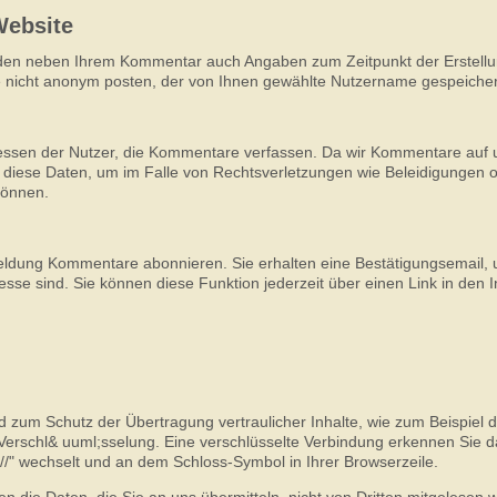
Website
rden neben Ihrem Kommentar auch Angaben zum Zeitpunkt der Erstell
 nicht anonym posten, der von Ihnen gewählte Nutzername gespeicher
essen der Nutzer, die Kommentare verfassen. Da wir Kommentare auf u
ir diese Daten, um im Falle von Rechtsverletzungen wie Beleidigungen 
können.
eldung Kommentare abonnieren. Sie erhalten eine Bestätigungsemail, 
se sind. Sie können diese Funktion jederzeit über einen Link in den I
d zum Schutz der Übertragung vertraulicher Inhalte, wie zum Beispiel d
Verschl& uuml;sselung. Eine verschlüsselte Verbindung erkennen Sie d
s://" wechselt und an dem Schloss-Symbol in Ihrer Browserzeile.
en die Daten, die Sie an uns übermitteln, nicht von Dritten mitgelesen 