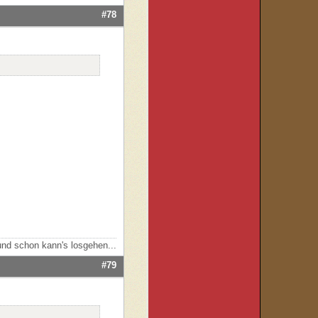
#78
nd schon kann's losgehen...
#79