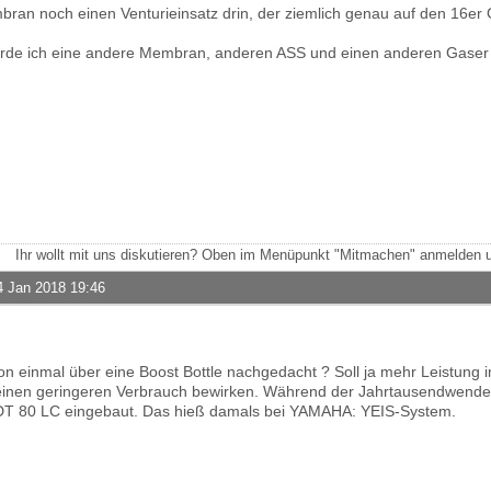
mbran noch einen Venturieinsatz drin, der ziemlich genau auf den 16er 
rde ich eine andere Membran, anderen ASS und einen anderen Gaser
Ihr wollt mit uns diskutieren? Oben im Menüpunkt "Mitmachen" anmelden u
4 Jan 2018 19:46
hon einmal über eine Boost Bottle nachgedacht ? Soll ja mehr Leistung 
einen geringeren Verbrauch bewirken. Während der Jahrtausendwend
r DT 80 LC eingebaut. Das hieß damals bei YAMAHA: YEIS-System.