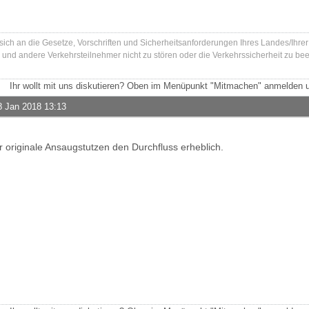
 sich an die Gesetze, Vorschriften und Sicherheitsanforderungen Ihres Landes/Ihre
und andere Verkehrsteilnehmer nicht zu stören oder die Verkehrssicherheit zu bee
Ihr wollt mit uns diskutieren? Oben im Menüpunkt "Mitmachen" anmelden u
8 Jan 2018 13:13
r originale Ansaugstutzen den Durchfluss erheblich.