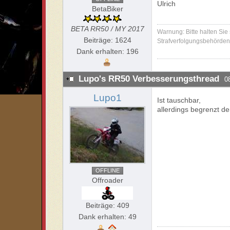
Ulrich
BetaBiker
BETA RR50 / MY 2017
Warnung: Bitte halten Sie
Beiträge: 1624
Strafverfolgungsbehörden 
Dank erhalten: 196
Lupo's RR50 Verbesserungsthread
0
Lupo1
Ist tauschbar,
allerdings begrenzt de
OFFLINE
Offroader
Beiträge: 409
Dank erhalten: 49