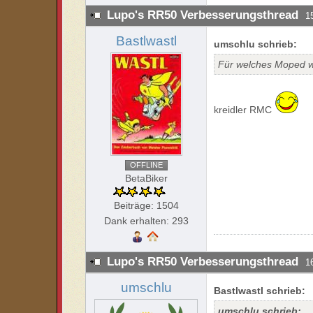
Lupo's RR50 Verbesserungsthread
1
Bastlwastl
umschlu schrieb:
Für welches Moped w
kreidler RMC
OFFLINE
BetaBiker
Beiträge: 1504
Dank erhalten: 293
Lupo's RR50 Verbesserungsthread
1
umschlu
Bastlwastl schrieb:
umschlu schrieb: