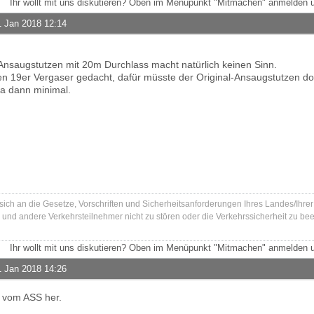
Ihr wollt mit uns diskutieren? Oben im Menüpunkt "Mitmachen" anmelden u
1 Jan 2018 12:14
nsaugstutzen mit 20m Durchlass macht natürlich keinen Sinn.
nen 19er Vergaser gedacht, dafür müsste der Original-Ansaugstutzen d
a dann minimal.
 sich an die Gesetze, Vorschriften und Sicherheitsanforderungen Ihres Landes/Ihre
und andere Verkehrsteilnehmer nicht zu stören oder die Verkehrssicherheit zu bee
Ihr wollt mit uns diskutieren? Oben im Menüpunkt "Mitmachen" anmelden u
1 Jan 2018 14:26
, vom ASS her.