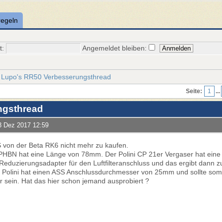
regeln
t:
Angemeldet bleiben:
Lupo's RR50 Verbesserungsthread
Seite:
1
...
ngsthread
3 Dez 2017 12:59
S von der Beta RK6 nicht mehr zu kaufen.
o PHBN hat eine Länge von 78mm. Der Polini CP 21er Vergaser hat ei
eduzierungsadapter für den Luftfilteranschluss und das ergibt dann
olini hat einen ASS Anschlussdurchmesser von 25mm und sollte somit
 sein. Hat das hier schon jemand ausprobiert ?