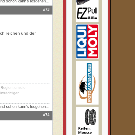
nd schon kann's losgehen...
#73
och reichen und der
r Region, um die
inträchtigen.
nd schon kann's losgehen...
#74