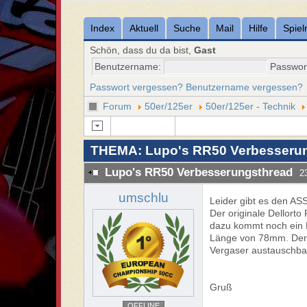
Index
Aktuell
Suche
Mail
Hilfe
Spiel
Schön, dass du da bist,
Gast
Benutzername:
Passwor
Passwort vergessen?
Benutzername vergessen?
Forum
50er/125er
50er/125er - Technik
THEMA: Lupo's RR50 Verbesseru
Lupo's RR50 Verbesserungsthread
2
umschlu
Leider gibt es den AS
Der originale Dellort
dazu kommt noch ein R
Länge von 78mm. Der P
Vergaser austauschbar
Gruß
OFFLINE