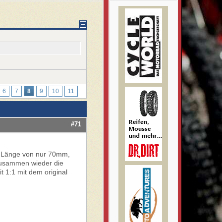
6
7
8
9
10
11
#71
ne Länge von nur 70mm,
 zusammen wieder die
 1:1 mit dem original