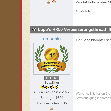
Zweitaktrollern über 
Gruß Nils
Lupo's RR50 Verbesserungsthread
1
umschlu
Der Schalldämpfer sc
OFFLINE
BetaBiker
BETA RR50 / MY 2017
Warnung: Bitte halten Sie
Beiträge: 1624
Strafverfolgungsbehörden 
Dank erhalten: 196