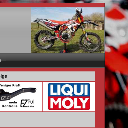
e
eige
e