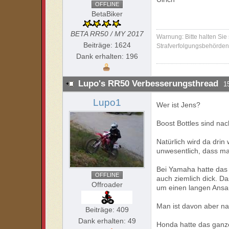
OFFLINE
BetaBiker
BETA RR50 / MY 2017
Warnung: Bitte halten Sie
Beiträge: 1624
Strafverfolgungsbehörden 
Dank erhalten: 196
Lupo's RR50 Verbesserungsthread
1
Lupo1
Wer ist Jens?
Boost Bottles sind na
Natürlich wird da dri
unwesentlich, dass m
Bei Yamaha hatte das 
OFFLINE
auch ziemlich dick. 
Offroader
um einen langen Ansa
Man ist davon aber n
Beiträge: 409
Dank erhalten: 49
Honda hatte das ganz