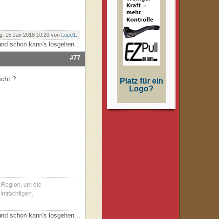
g: 15 Jan 2018 10:20 von
Lupo1
.
nd schon kann's losgehen...
#77
cht ?
Platz für ein
Logo?
r Region, um die
inträchtigen.
nd schon kann's losgehen...