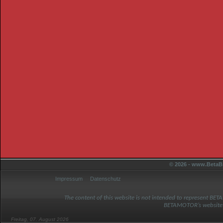
© 2026 - www.BetaBi
Impressum
Datenschutz
The content of this website is not intended to represent BET
BETAMOTOR’s website
Freitag, 07. August 2026