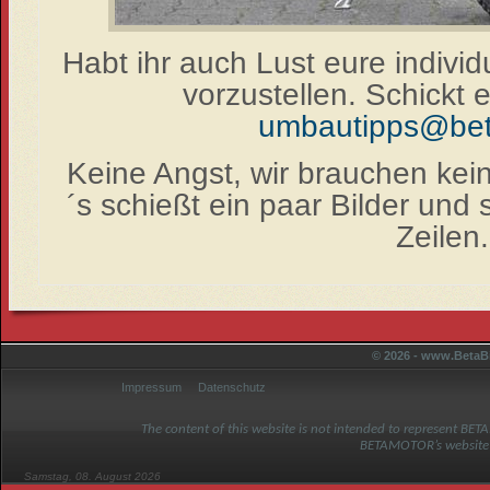
Habt ihr auch Lust eure individu
vorzustellen. Schickt 
umbautipps@bet
Keine Angst, wir brauchen keine
´s schießt ein paar Bilder und 
Zeilen.
© 2026 - www.BetaBi
Impressum
Datenschutz
The content of this website is not intended to represent BET
BETAMOTOR’s website
Samstag, 08. August 2026