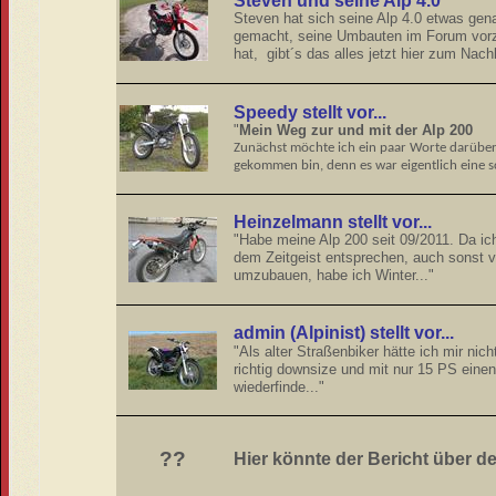
Steven und seine Alp 4.0
Steven hat sich seine Alp 4.0 etwas ge
gemacht, seine Umbauten im Forum vorzus
hat, gibt´s das alles jetzt hier zum Nac
Speedy stellt vor...
"
Mein Weg zur und mit der Alp 200
Zunächst möchte ich ein paar Worte darüber 
gekommen
bin, denn es war eigentlich eine
Heinzelmann stellt vor...
"Habe meine Alp 200 seit 09/2011. Da ich
dem Zeitgeist entsprechen, auch sons
umzubauen, habe ich Winter..."
admin (Alpinist) stellt vor...
"Als alter Straßenbiker hätte ich mir nic
richtig downsize und mit nur 15 PS ein
wiederfinde..."
??
Hier könnte der Bericht über de